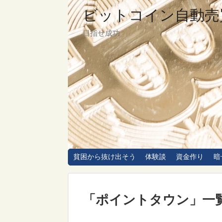
ビットコイン自動売
目指せ成功
貧困から抜け出そう
体験談
資金作り
暗
「
ポイントタウン
」
一