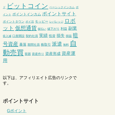
ビットコイン
ド
ベーシックインカム
ポ
ポイントサイト
ポイントインカム
イント
ロボ
モッピー
ポイントタウン
ポイ活
レバレッジ
ット
仮想通貨
副業
利益
値下がり
仮払い
暗
実績
損失
投資
口座開設
契約社員
損益
収入減
自
号資産
派遣
暴落
株取引
期間社員
無料
動売買
資産運
資産形成
貧困
資産作り
用
以下は、アフィリエイト広告のリンクで
す。
ポイントサイト
Gポイント