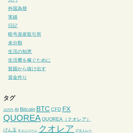
外国為替
実績
日記
暗号資産取引所
未分類
生活の知恵
生活費を稼ぐために
貧困から抜け出す
資金作り
タグ
BTC
FX
Bitcoin
CFD
AI
10万円
QUOREA
QUOREA（クオレア）
クオレア
げん玉
キャンペーン
デモトレー