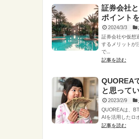
証券会社
ポイント
2024/3/3
証券会社や仮想
するメリットが
で...
記事を読む
QUORE
と思って
2023/2/9
QUOREAは、
AIを活用したロ
記事を読む