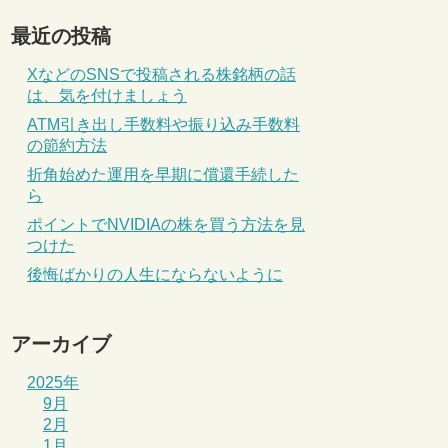
最近の投稿
XなどのSNSで投稿される株銘柄の話
は、気を付けましょう
ATM引き出し手数料や振り込み手数料
の節約方法
折角始めた運用を早期に償還手続した
ら
ポイントでNVIDIAの株を買う方法を見
つけた
後悔ばかりの人生にならないように
アーカイブ
2025年
9月
2月
1月