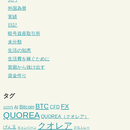
外国為替
実績
日記
暗号資産取引所
未分類
生活の知恵
生活費を稼ぐために
貧困から抜け出す
資金作り
タグ
BTC
FX
Bitcoin
CFD
AI
10万円
QUOREA
QUOREA（クオレア）
クオレア
げん玉
キャンペーン
デモトレー