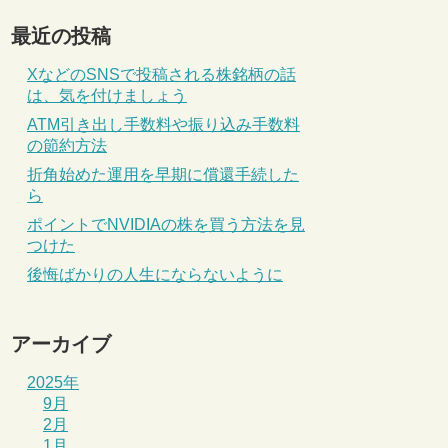
最近の投稿
XなどのSNSで投稿される株銘柄の話
は、気を付けましょう
ATM引き出し手数料や振り込み手数料
の節約方法
折角始めた運用を早期に償還手続した
ら
ポイントでNVIDIAの株を買う方法を見
つけた
後悔ばかりの人生にならないように
アーカイブ
2025年
9月
2月
1月