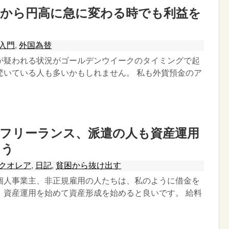
安から円高に急に変わる時でも利益を
入門
,
外国為替
が疑われる状況がゴールデンウイークのタイミングで起
驚いている人も多いかもしれません。 私も外貨預金のア
、フリーランス、派遣の人も資産運用
よう
クオレア
,
日記
,
貧困から抜け出す
個人事業主、非正規雇用の人たちは、私のように借金を
、資産運用を始めて資産形成を始めると良いです。 給料