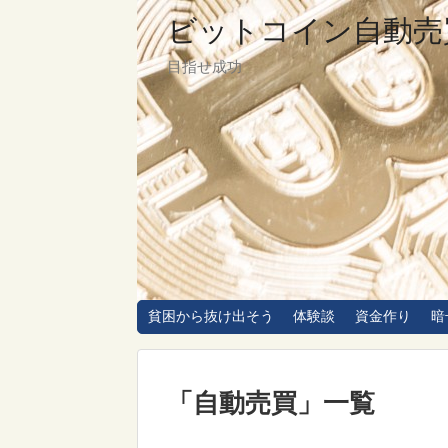
ビットコイン自動売
目指せ成功
貧困から抜け出そう
体験談
資金作り
暗
「
自動売買
」
一覧