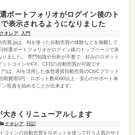
特選ポートフォリオがログイン後のト
ジで表示されるようになりました
クオレア
,
入門
売買.jpは、AIを使った自動売買の体験などを掲載して
３日特選ポートフォリオがログイン後のトップページで表
なりました。 専門知識や分析が不要で、好みのロボット
ビットコインやFX、CFDの自動売買が可能です
オレア)は、AIを活用した仮想通貨自動売買のCtoCプラット
初期費用0円・ロボット数4000以上・安心のサポート体
イン投資を始めることが出来ます。
Aが大きくリニューアルします
クオレア
,
日記
ビットコインの自動売買をロボットを使って行う人気のサイ