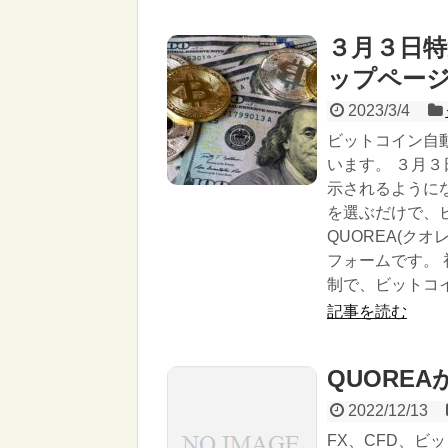
３月３日
ップペー
2023/3/4
ビットコイン自動
います。 ３月
示されるように
を選ぶだけで、
QUOREA(ク
フォームです。 
制で、ビットコ
記事を読む
QUORE
2022/12/13
FX、CFD、