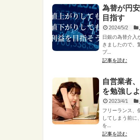
為替が円
目指す
2024/5/2
日銀の為替介入
きましたので、
プ...
記事を読む
自営業者
を勉強し
2023/4/1
フリーランス、
してしまう前に
を...
記事を読む