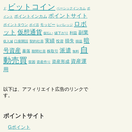
ビットコイン
ド
ベーシックインカム
ポ
ポイントサイト
ポイントインカム
イント
ロボ
モッピー
ポイントタウン
ポイ活
レバレッジ
ット
仮想通貨
副業
利益
値下がり
仮払い
暗
実績
損失
投資
口座開設
契約社員
損益
収入減
自
号資産
派遣
暴落
株取引
期間社員
無料
動売買
資産運
資産形成
貧困
資産作り
用
以下は、アフィリエイト広告のリンクで
す。
ポイントサイト
Gポイント